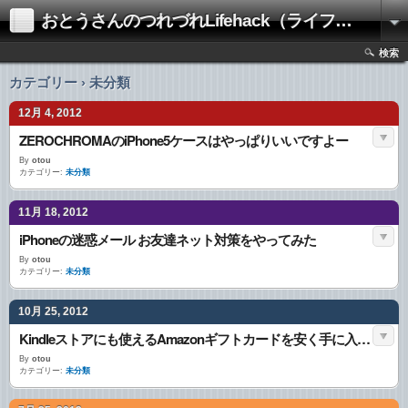
おとうさんのつれづれLifehack（ライフハック）
検索
カテゴリー › 未分類
12月 4, 2012
ZEROCHROMAのiPhone5ケースはやっぱりいいですよー
By
otou
カテゴリー:
未分類
11月 18, 2012
iPhoneの迷惑メール お友達ネット対策をやってみた
By
otou
カテゴリー:
未分類
10月 25, 2012
Kindleストアにも使えるAmazonギフトカードを安く手に入れる！
By
otou
カテゴリー:
未分類