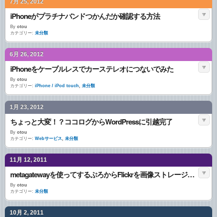
7月 25, 2012
iPhoneがプラチナバンドつかんだか確認する方法
By
otou
カテゴリー:
未分類
6月 26, 2012
iPhoneをケーブルレスでカーステレオにつないでみた
By
otou
カテゴリー:
iPhone / iPod touch
,
未分類
1月 23, 2012
ちょっと大変！？ココログからWordPressに引越完了
By
otou
カテゴリー:
Webサービス
,
未分類
11月 12, 2011
metagatewayを使ってするぷろからFlickrを画像ストレージにしつつBloggerを更新してみる
By
otou
カテゴリー:
未分類
10月 2, 2011