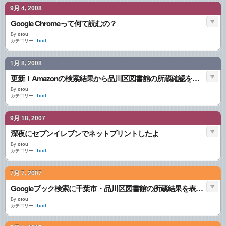
9月 4, 2008
Google Chromeって何て読むの？
By
otou
カテゴリー:
Tool
1月 8, 2008
更新！Amazonの検索結果から品川区図書館の所蔵確認を表示するGreasemonkeyスクリプト
By
otou
カテゴリー:
Tool
9月 18, 2007
深夜にセブンイレブンでネットプリントしたよ
By
otou
カテゴリー:
Tool
7月 7, 2007
Googleブック検索に千葉市・品川区図書館の所蔵結果を表示するGreasemonkeyスクリプト
By
otou
カテゴリー:
Tool