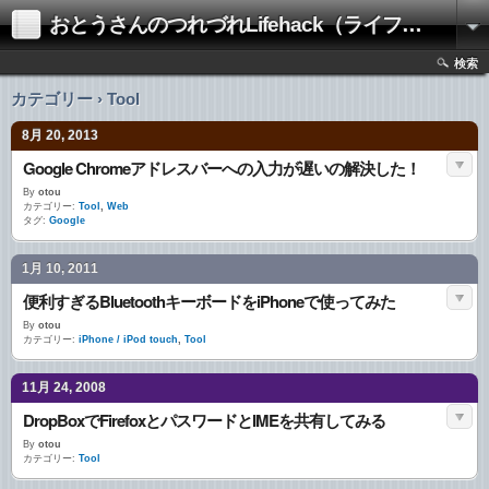
おとうさんのつれづれLifehack（ライフハック）
検索
カテゴリー › Tool
8月 20, 2013
Google Chromeアドレスバーへの入力が遅いの解決した！
By
otou
カテゴリー:
Tool
,
Web
タグ:
Google
1月 10, 2011
便利すぎるBluetoothキーボードをiPhoneで使ってみた
By
otou
カテゴリー:
iPhone / iPod touch
,
Tool
11月 24, 2008
DropBoxでFirefoxとパスワードとIMEを共有してみる
By
otou
カテゴリー:
Tool