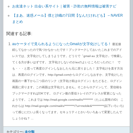
お友達ネット 出会い系サイト｜被害・詐欺の無料情報は被害ナビ
【まあ、迷惑メール】僕と沙織の7日間【なんだけれども】 – NAVER
まとめ
関連する記事:
auケータイで見られるようになったGmailが文字化けしてる！
最近接
続してなかったので気づかなかったです！ブックマークしておいたこれまでのアド
レスでは、文字化けしてしまうようです。どうりで「gmail au 文字化け」で検索し
てくる方が多いはずです。 文字化けしないのがauのよいところだったのに！ で
も・・・と思って再度ログインしなおしたら元に戻りました！ 文字化けを直す方法
は、再度のログインです。http://gmail.comからログインしなおすか、文字化けした
画面の一番下から二つ目のリンク（文字化け前はログイン）をたどると、ログイン
画面に戻ります。この画面は文字化けしません。そこからログインして、受信箱を
ブックマークすればOKです。 ログイン後の受信トレイのアドレスが変更になった
ようです。 これまでは http://mail.google.com/mail/x/********（たぶん固有のID） こ
れからは http://mail.google.com/mail/x/********/?ui=mobile&**********(以下いろいろ)
って感じにだいぶ長くなってます。セキュリティとかいろいろあって変更したんで
しょうかね？ ...
カテゴリー:
未分類