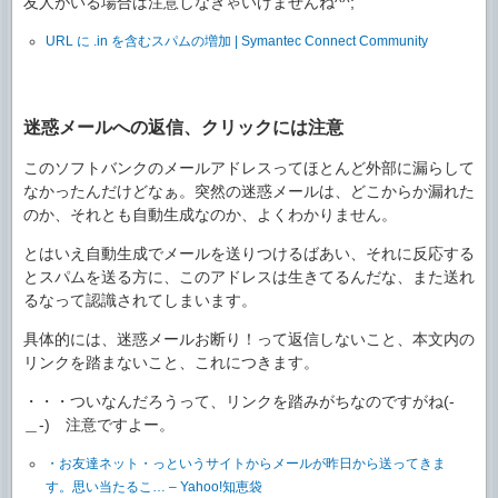
友人がいる場合は注意しなきゃいけませんね^^;
URL に .in を含むスパムの増加 | Symantec Connect Community
迷惑メールへの返信、クリックには注意
このソフトバンクのメールアドレスってほとんど外部に漏らして
なかったんだけどなぁ。突然の迷惑メールは、どこからか漏れた
のか、それとも自動生成なのか、よくわかりません。
とはいえ自動生成でメールを送りつけるばあい、それに反応する
とスパムを送る方に、このアドレスは生きてるんだな、また送れ
るなって認識されてしまいます。
具体的には、迷惑メールお断り！って返信しないこと、本文内の
リンクを踏まないこと、これにつきます。
・・・ついなんだろうって、リンクを踏みがちなのですがね(-
＿-) 注意ですよー。
・お友達ネット・っというサイトからメールが昨日から送ってきま
す。思い当たるこ… – Yahoo!知恵袋