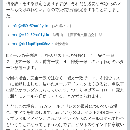
信を許可をする設定もありますが、それだと必要なPCからのメ
ールも受け取れない。なので受信拒否設定をすることにしまし
た。
info@vi69ir52ne11yl.in
お友達ネット
mail@vi69ir52ne11yl.in
◎青山 【障害者支援協会】 ◎
mail@rb44sp81pm96ez.in
☆沙織☆
Eメールの受信許可、拒否リストへの登録は、１．完全一致
２．後方一致 ３．前方一致 ４．部分一致 のいずれかのパタ
ーンが選べます。
今回の場合、完全一致ではなく、後方一致で「.in」を拒否リス
トに登録しました。届いたメールアドレスをよくみると、＠以下
の部分がランダムになっています。つまり＠以下をコロコロ変え
て新たにメールを送信してくることが考えられます。
ただしこの場合、.in がメールアドレスの最後についている場
合、すべてを拒否します。.in というのは、インドの国コードト
ップレベルドメイン。これだとインドからのメールはすべて拒否
ということになってしまうわけです。ビジネスやインドに家族や