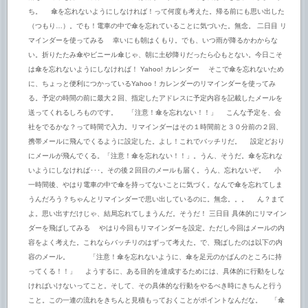
ち。 傘を忘れないようにしなければ！って何度も考えた。帰る前にも思い出した
（つもり…）。でも！電車の中で傘を忘れていることに気づいた。無念。 二日目 リ
マインダーを使ってみる 幸いにも朝はくもり。でも、いつ雨が降るかわからな
い。折りたたみ傘やビニール傘じゃ、朝に土砂降りだったら心もとない。今日こそ
は傘を忘れないようにしなければ！ Yahoo! カレンダー そこで傘を忘れないため
に、ちょっと便利につかっているYahoo！カレンダーのリマインダーを使ってみ
る。予定の時間の前に最大２回、指定したアドレスに予定内容を記載したメールを
送ってくれるしろものです。 「注意！傘を忘れない！！」 こんな予定を、会
社をでるかな？って時間で入力。リマインダーはその１時間前と３０分前の２回、
携帯メールに飛んでくるように設定した。よし！これでバッチリだ。 設定どおり
にメールが飛んでくる。「注意！傘を忘れない！！」。うん、そうだ。傘を忘れな
いようにしなければ･･･。その後２回目のメールも届く。うん、忘れないぞ。 小
一時間後、やはり電車の中で傘を持ってないことに気づく。なんで傘を忘れてしま
うんだろう？ちゃんとリマインダーで思い出しているのに。無念。。。 ん？まて
よ。思い出すだけじゃ、結局忘れてしまうんだ。そうだ！ 三日目 具体的にリマイン
ダーを飛ばしてみる やはり今回もリマインダーを設定。ただし今回はメールの内
容をよく考えた。これならバッチリのはずって考えた。で、飛ばしたのは以下の内
容のメール。 「注意！傘を忘れないように、傘を足元のかばんのところに持
ってくる！！」 ようするに、ある目的を達成するためには、具体的に行動をしな
ければいけないってこと。そして、その具体的な行動をやるべき時にきちんと行う
こと。この一連の流れをきちんと見積もっておくことがポイントなんだな。 「傘