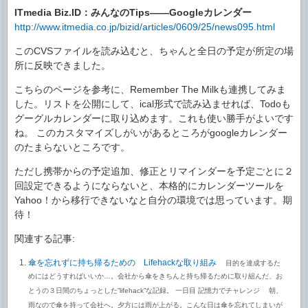
ITmedia Biz.ID：みんなのTips――Googleカレンダー
http://www.itmedia.co.jp/bizid/articles/0609/25/news095.html
このCVSファイルを読み込むと、ちゃんと全日の予定が所定の場
所に反映できました。
こちらのページを参考に、Remember The Milkも連携してみま
した。リストを公開にして、ical形式で読み込ませれば、Todoも
グーグルカレンダーに取り込めます。これも使い勝手がよいです
ね。 このカスタマイズしがいがあるところがgoogleカレンダー
のたまらないところです。
ただし携帯からの予定追加、修正とリマインダーを予定ごとに２
回設定できるようにならないと、本格的にカレンダーツールを
Yahoo！から移行できないなと自分の環境では思っています。期
待！
関連する記事:
傘を忘れずに持ち帰るための Lifehackな取り組み
目的を達成するた
めにはどうすればいいか…。会社から傘をきちんと持ち帰るために取り組んだ、お
とうの３日間のちょっとした”lifehack”な記録。 一日目 記憶力でチャレンジ 朝、
雨なので傘を持って会社へ。夕方には雨が上がる。こんな日は傘を忘れてしまいが