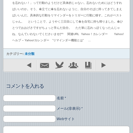
を忘れない！」って行動のようだけど具体的じゃない。忘れないためにはどうすれ
ばいいのか。そう、傘立てに傘を忘れないように、自分のそばに持ってきてしまえ
ばいいんだ。具体的な行動をリマインダーをトリガーに行動に移す。これがベスト
じゃん。 ということで、ようやく三日目にして傘を自宅に持ち帰りました。傘ひ
とつでおおげさですがちょっと学んだ自分。 ただ単に忘れっぽくなったんじゃ
ね、なんていわないでくださいませ(^^ゞ 関連URL Yahoo！カレンダー Yahoo!
ヘルプ – Yahoo!カレンダー ”リマインダー機能とは” ...
カテゴリー:
未分類
コメントを入れる
名前 *
メール(非表示) *
Webサイト