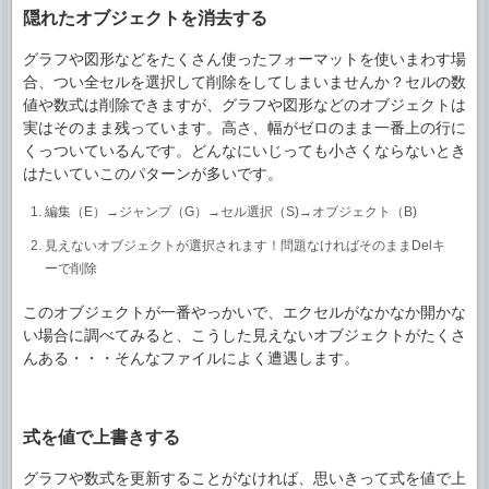
隠れたオブジェクトを消去する
グラフや図形などをたくさん使ったフォーマットを使いまわす場
合、つい全セルを選択して削除をしてしまいませんか？セルの数
値や数式は削除できますが、グラフや図形などのオブジェクトは
実はそのまま残っています。高さ、幅がゼロのまま一番上の行に
くっついているんです。どんなにいじっても小さくならないとき
はたいていこのパターンが多いです。
編集（E）→ジャンプ（G）→セル選択（S)→オブジェクト（B)
見えないオブジェクトが選択されます！問題なければそのままDelキ
ーで削除
このオブジェクトが一番やっかいで、エクセルがなかなか開かな
い場合に調べてみると、こうした見えないオブジェクトがたくさ
んある・・・そんなファイルによく遭遇します。
式を値で上書きする
グラフや数式を更新することがなければ、思いきって式を値で上