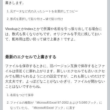
書きします。
元データなど式の入ったシートを全選択してコピー
形式を選択して貼り付け→値で貼り付け
VlookupとかIndexとかで所属や名前を引っ張り出してる場合に
は、数式も長くなりがちです。オリジナルを手元に残しておい
て、配布用は思い切って値で上書き！ですよ。
最新のエクセルで上書きする
ファイルを保存するときに、旧バージョン互換で保存するとファ
イルは倍近くに膨れ上がります。新しいエクセルでも古いエクセ
ルでも開けられるようにとの設定ですが、これも新しいのだけで
大丈夫です。よっぽどなことがないかぎり、ファイルが開かない
ことはないですからね。
名前をつけて保存
ファイルの種類が「Microsoft Excel 97-2002 および 5.0/95ブック」に
なっていたら、「Microsoft Excel ブック」に直す