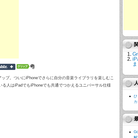
G
i
ま
ョンアップ。ついにiPhoneでさらに自分の音楽ライブラリを楽しむこ
る人はiPadでもiPhoneでも共通でつかえるユニバーサル仕様
ひ
カ
G
解