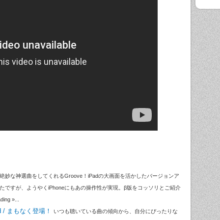
絶妙な神選曲をしてくれるGroove！iPadの大画面を活かしたバージョンア
ったですが、ようやくiPhoneにもあの操作性が実現。β版をコッソリとご紹介
g »...
Pad / まもなく登場！
いつも聴いている曲の傾向から、自分にぴったりな