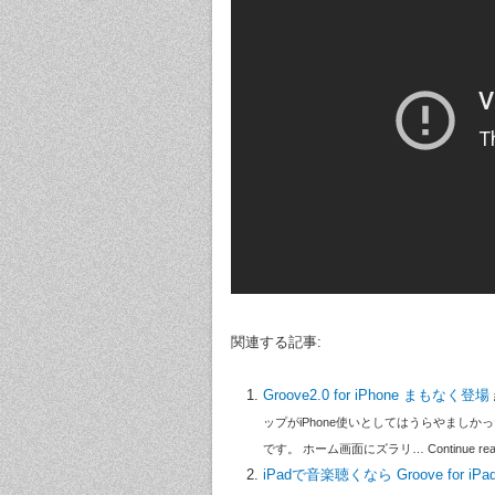
関連する記事:
Groove2.0 for iPhone まもなく登場
ップがiPhone使いとしてはうらやましか
です。 ホーム画面にズラリ… Continue readin
iPadで音楽聴くなら Groove for i