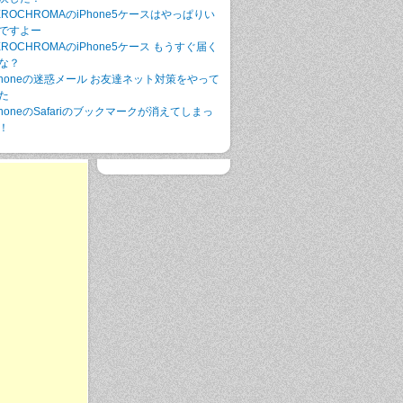
EROCHROMAのiPhone5ケースはやっぱりい
ですよー
EROCHROMAのiPhone5ケース もうすぐ届く
な？
Phoneの迷惑メール お友達ネット対策をやって
た
PhoneのSafariのブックマークが消えてしまっ
！