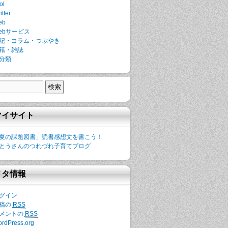
ol
itter
eb
ebサービス
記・コラム・つぶやき
籍・雑誌
分類
マイサイト
夏の課題図書」読書感想文を書こう！
とうさんのつれづれ子育てブログ
メタ情報
グイン
稿の
RSS
メントの
RSS
rdPress.org