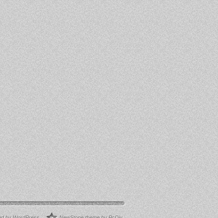
d by WordPress
.
NewStone theme by PcDiy
.