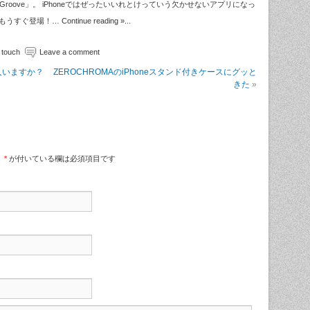
oove」。 iPhoneではぜったいいれとけっていう欠かせないアプリになっ
場！… Continue reading »...
 touch
Leave a comment
る人いますか？
ZEROCHROMAのiPhoneスタンド付きケースにグッと
きた
»
。
*
が付いている欄は必須項目です