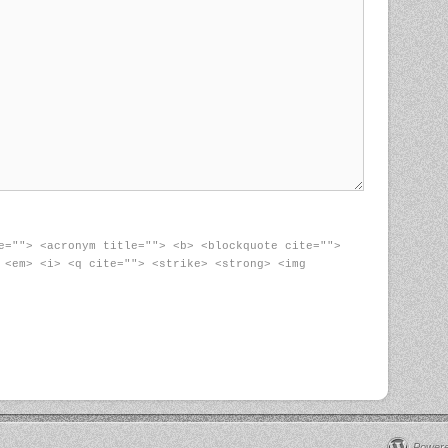
e=""> <acronym title=""> <b> <blockquote cite="">
 <em> <i> <q cite=""> <strike> <strong> <img
Powere