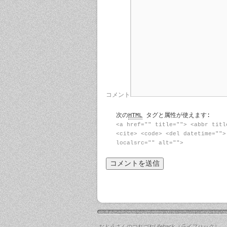
コメント
次の
HTML
タグと属性が使えます:
<a href="" title=""> <abbr titl
<cite> <code> <del datetime="">
localsrc="" alt="">
おとうさんのつれづれLifehack（ライフハック）