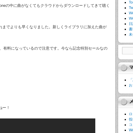
To
iPhoneの中に曲がなくてもクラウドからダウンロードしてきて聴く
Tw
W
W
日
れまでよりも早くなりました。新しくライブラリに加えた曲が
書
未
なり、有料になっているので注意です。今なら記念特別セールなの
「
お
ねー！
ロ
投
コ
Wo