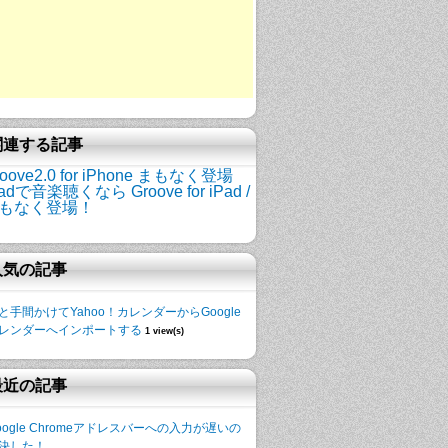
関連する記事
roove2.0 for iPhone まもなく登場
Padで音楽聴くなら Groove for iPad /
もなく登場！
人気の記事
と手間かけてYahoo！カレンダーからGoogle
レンダーへインポートする
1 view(s)
最近の記事
oogle Chromeアドレスバーへの入力が遅いの
決した！