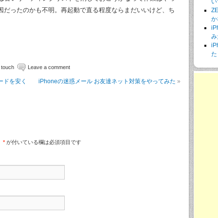
い
因だったのかも不明。再起動で直る程度ならまだいいけど、ち
Z
か
i
み
i
た
 touch
Leave a comment
カードを安く
iPhoneの迷惑メール お友達ネット対策をやってみた
»
。
*
が付いている欄は必須項目です