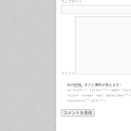
ウェブサイト
コメント
次の
HTML
タグと属性が使えます:
<a href="" title=""> <abbr titl
<cite> <code> <del datetime="">
localsrc="" alt="">