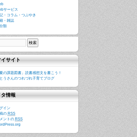
eb
ebサービス
記・コラム・つぶやき
籍・雑誌
分類
マイサイト
夏の課題図書」読書感想文を書こう！
とうさんのつれづれ子育てブログ
メタ情報
グイン
稿の
RSS
メントの
RSS
rdPress.org