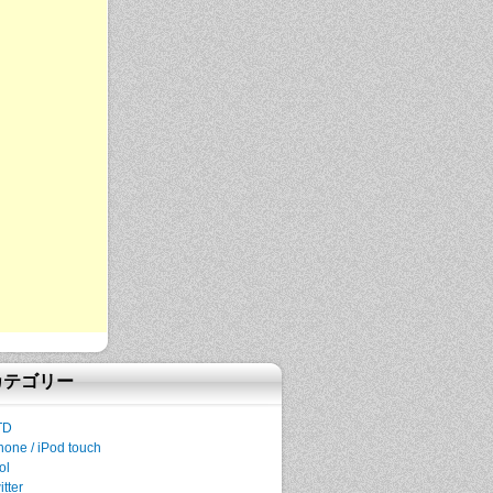
カテゴリー
TD
hone / iPod touch
ol
itter