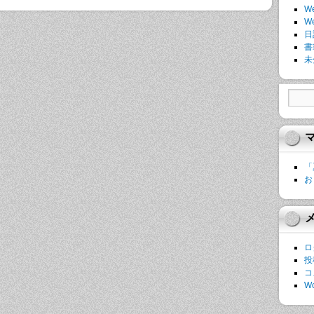
W
W
日
書
未
「
お
ロ
投
コ
Wo