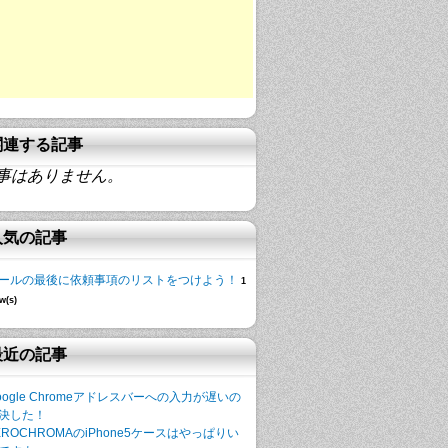
関連する記事
事はありません。
人気の記事
ールの最後に依頼事項のリストをつけよう！
1
w(s)
最近の記事
oogle Chromeアドレスバーへの入力が遅いの
決した！
EROCHROMAのiPhone5ケースはやっぱりい