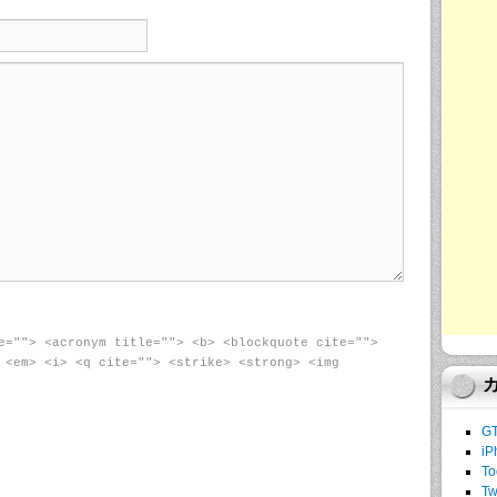
e=""> <acronym title=""> <b> <blockquote cite="">
 <em> <i> <q cite=""> <strike> <strong> <img
G
iP
To
Tw