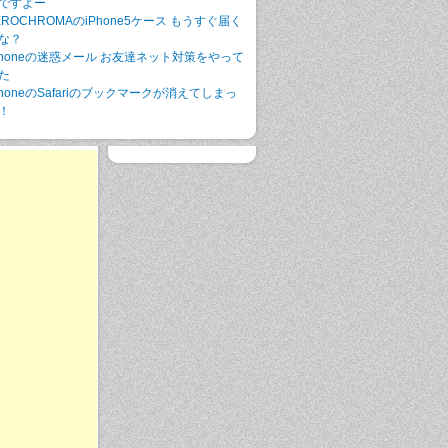
ですよー
EROCHROMAのiPhone5ケース もうすぐ届く
な？
Phoneの迷惑メール お友達ネット対策をやって
た
PhoneのSafariのブックマークが消えてしまっ
！