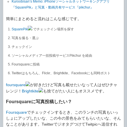
Kuroobisan’s Memo: iPhoneソーシャルネットワーキングアプリ
『SquarePik』と写真・動画共有サービス『pikchur』
簡単にまとめると流れはこんな感じです。
SquarePik
でチェックイン場所を探す
写真を撮る・選ぶ
チェックイン
ソーシャルメディア一括投稿サービスPikchur を経由
Foursquareに投稿
Twitterはもちろん、Flickr、Brightkite、Facebookにも同時ポスト
foursquare
が好きだけど写真も載せたいなって人はぜひチャ
レンジ！
Brightkite
も捨てがたい人にもオススメです。
Foursquareに写真投稿したい？
Foursquare
でチェックインするとき、このランチの写真もいっ
しょにアップしたいな、この今の景色をみてもらいたいな、そん
なことがあります。TwitterでジオタグつけてTwitpicへ送信すれ