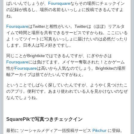
ばいいんでしょうが、
Foursquare
ならその場所にチェックイン
の記録が残るし、場所の名前もいっしょに投稿できるんですよ
ね。
Foursquare
はTwitterと相性がいい。Twitterは（ほぼ）リアルタ
イムで時間と場所を共有できるサービスですからね。ここにいる
よ！ってツイートに写真もいっしょに届けたいのは必然だったり
します。日本人は写メ好きですし。
同じことがBrightkiteではできるんですが、にぎやかさは
Foursquare
には負けてます。メイヤー奪取された！とかゲーム
性が
Foursquare
は高いから人気なのでしょう。Brightkiteの場所
軸アーカイブは捨てがたいんですがねぇ。
ということでしばらく探していたんですが、ようやく見つけたこ
のアプリ。便利です。あまり使われている人を見かけないのなぜ
なんでしょうね。
SquarePikで写真つきチェックイン
最初に ソーシャルメディア一括投稿サービス
Pikchur
に登録。