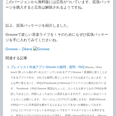
このバージョンから無料版には広告がついています。拡張パッケ
ージを購入すると広告は解除されるようですね。
以上、拡張パッケージを紹介しました。
Grooveで楽しい音楽ライフを！そのためにもぜひ拡張パッケー
ジを手に入れてみてくださいね。
Groove – Zikera
関連する記事:
プレイリスト作成アプリ Groove の疑問・質問・FAQ
iPhone／iPod
touch 買ったら迷わずいれとけ！っていわれるアプリGroove！直感的に使うことが
できるアプリですが、それでも疑問に思うことやトラブルも起きてしまいます。そ
んな声に答えるべく、FAQがFacebook上のGrooveファンページに掲示されていま
す。 Facebook | FAQ Groove 英語はちょっと…という人も多そうなのでFAQを和
訳してみました。内容によってはだいぶ意訳もありますので、おかしい点はツッコ
ミよろしくお願いします。 ※いったんこのブログに記載しますが、先述のGroove
のFAQページに日本語訳を載せてもらえるようにできないか連絡をしてみます。
どのようにマスターリセットをすればいいですか？ マスターリセットを実行する
と、音楽ライブラリのデータをすべて消去し、再度にGroove読み込ます。 iPhone