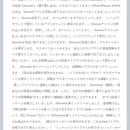
の設定->Groove->（最下部にある）マスターリセットをオン iOS4のiPhone 4/3GS
の方は、Grooveアプリを完全に終了させてからマスターリセットをオンにしてくだ
さい。 Grooveを終了します。 ホームボタンをダブルクリックします。（バックグ
ラウンドで実行しているアプリがトレイに表示されます。） Grooveアイコンが揺
れはじめるまで、長押し（タップ、ホールド）してください。 Grooveアイコンの
左上にあるマイナスサインを押してください。バックグラウンドで実行していた
Grooveを完全に終了することができます。 Grooveの設定に戻り、マスターリセッ
トを実行します。 マスターリセットをすると、あなたのライブラリの音楽情報をす
べて再ダウンロードします。インターネットに接続した状態で完了までしばらくお
待ちください。かかる時間はあなたの音楽ライブラリの大きさによって変わりま
す。 Groove1.4にバージョンアップしたら、起動時にアプリがすぐクラッシュし
ます。（読み込み画面が表示されません。）どうすればいいですか？ マスターリセ
ットを実行してください。詳細は”マスターリセットのやり方は？”を確認ください。
新しくライブラリに追加した曲はどこに表示されますか。 Grooveは一週間に一度
あなたの音楽を自動的に同期します。しかし、おすすめ画面の一番下にある”ライブ
ラリの同期開始”ボタンを押すと強制的に更新することができます。 すでに拡張パ
ッケージを購入していましたが、Grooveを再インストールしました。追加購入なし
で再び拡張パッケージを使うことはできますか？ すでに拡張パッケージを購入して
いて、同じiTunesアカウントでGrooveを再インストールしたのならば、再購入して
もお金はかかりません。（購入のメッセージが表示されます。これはAppストアの
仕様ですので安心ください。） ”ミュージックライブラリが空です”というメッセー