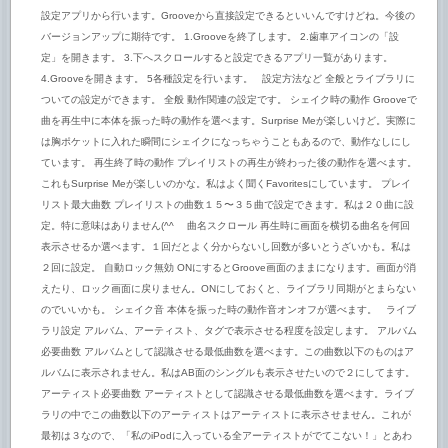
設定アプリから行います。Grooveから直接設定できるといいんですけどね。今後の
バージョンアップに期待です。 1.Grooveを終了します。 2.歯車アイコンの「設
定」を開きます。 3.下へスクロールすると設定できるアプリ一覧があります。
4.Grooveを開きます。 5各種設定を行います。 設定方法など 全般とライブラリに
ついての設定ができます。 全般 動作関連の設定です。 シェイク時の動作 Grooveで
曲を再生中に本体を振った時の動作を選べます。Surprise Meが楽しいけど。実際に
は胸ポケットに入れた瞬間にシェイクになっちゃうこともあるので、動作なしにし
ています。 再生終了時の動作 プレイリストの再生が終わった後の動作を選べます。
これもSurprise Meが楽しいのかな。私はよく聞くFavoritesにしています。 プレイ
リスト最大曲数 プレイリストの曲数１５〜３５曲で設定できます。私は２０曲に設
定。特に意味はありません(^^ゞ 曲名スクロール 再生時に画面を横切る曲名を何回
表示させるか選べます。１回だとよく分からないし回数が多いとうざいかも。私は
２回に設定。 自動ロック無効 ONにするとGroove画面のままになります。画面が消
えたり、ロック画面に戻りません。ONにしておくと、ライブラリ同期がとまらない
のでいいかも。 シェイク音 本体を振った時の動作音オンオフが選べます。 ライブ
ラリ設定 アルバム、アーティスト、タグで表示させる程度を設定します。 アルバム
必要曲数 アルバムとして認識させる最低曲数を選べます。この曲数以下のものはア
ルバムに表示されません。私はAB面のシングルも表示させたいので２にしてます。
アーティスト必要曲数 アーティストとして認識させる最低曲数を選べます。ライブ
ラリの中でこの曲数以下のアーティストはアーティストに表示させません。これが
最初は３なので、「私のiPodに入っている全アーティストがでてこない！」とあわ