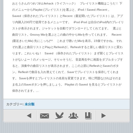
おとうさんのつれづれLifehack（ライフハック） プレイリスト機能はこうだ！ 下
のメニューからPlaylist (プレイリスト)を選ぶと、iPod / Saved /Recent 。
Saved（保存されたプレイリスト）とRecent（最近聞いたプレイリスト）は、アプ
リ内購入230円で使用できるメニューです。 iPod iPod は自分のiPod内のプレイリ
ストが表示されます。ジャケットを自動でダウンロードしてくれてます。 選ぶと
曲目リスト。Groovy Mixを選ぶとこの曲の中からMixを作ってくれます。 Recent
(最近きいたMix) 先にこっち(^^ゞ これまで聴いたMixを表示。15個ですかね。 それ
ぞれ選ぶと曲目リストとPlayとRefreshが。Refreshすると新しい曲目リストに変わ
ります。これいいね！ Saved （保存されたプレイリスト） まず開くとプレイリス
トがないよー！のメッセージ。そりゃそうだ。 音楽再生中に画面をダブルタップす
ると、演奏中の曲目リストが表示されます。ここの上部にRefleshとSaveのボタ
ン。Refleshで曲目を入れ替えてくれて、Saveでプレイリストを保存してくれま
す。 Saveを押すとプレイリストの名前を変更できます。特に問題なければそのま
ま右上のSaveボタンを押しましょう。 Playlist の Saved を見るとプレイリストが
保存されてます。...
カテゴリー:
未分類