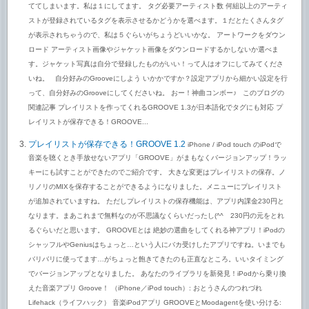
ててしまいます。私は１にしてます。 タグ必要アーティスト数 何組以上のアーティ
ストが登録されているタグを表示させるかどうかを選べます。１だとたくさんタグ
が表示されちゃうので、私は５ぐらいがちょうどいいかな。 アートワークをダウン
ロード アーティスト画像やジャケット画像をダウンロードするかしないか選べま
す。ジャケット写真は自分で登録したものがいい！って人はオフにしてみてくださ
いね。 自分好みのGrooveにしよう いかかですか？設定アプリから細かい設定を行
って、自分好みのGrooveにしてくださいね。 おー！神曲コンボー♪ このブログの
関連記事 プレイリストを作ってくれるGROOVE 1.3が日本語化でタグにも対応 プ
レイリストが保存できる！GROOVE...
プレイリストが保存できる！GROOVE 1.2
iPhone / iPod touch のiPodで
音楽を聴くとき手放せないアプリ「GROOVE」がまもなくバージョンアップ！ラッ
キーにも試すことができたのでご紹介です。 大きな変更はプレイリストの保存。ノ
リノリのMIXを保存することができるようになりました。メニューにプレイリスト
が追加されていますね。 ただしプレイリストの保存機能は、アプリ内課金230円と
なります。まあこれまで無料なのが不思議なくらいだったし(^^ゞ230円の元をとれ
るぐらいだと思います。 GROOVEとは 絶妙の選曲をしてくれる神アプリ！iPodの
シャッフルやGeniusはちょっと…という人にバカ受けしたアプリですね。いまでも
バリバリに使ってます…がちょっと飽きてきたのも正直なところ。いいタイミング
でバージョンアップとなりました。 あなたのライブラリを新発見！iPodから乗り換
えた音楽アプリ Groove！ （iPhone／iPod touch）: おとうさんのつれづれ
Lifehack（ライフハック） 音楽iPodアプリ GROOVEとMoodagentを使い分ける: