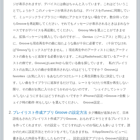
ジが表示されますが、デバイスには曲はちゃんと入っています。これはどういうこ
とでしょうか？ このメッセージが表示されるのは、デバイスをiTunesに同期してい
て、ミュージックライブラリに一時的にアクセスできない場合です。数分待ってか
らGrooveを再起動してください。それでもメッセージが表示されるときはまれなケ
ースですがデバイスを再起動してください。 Groovy Mixを選ぶことができませ
ん。拡張パッケージを購入しているのですが…。 Genius（ジーニアス）と同じよう
に、Grooveも現在再生中の曲に似たような曲が十分に必要です。（十分でなけれ
ば”Groovy”なミックスができません。）現在再生中のアーティストに似たアーティ
ストの曲をもっと追加する必要があります。これはRadioheadに似ているアーティ
ストの例です。GrooveはLast.fmから似ている曲を探しています。 私のプレイリ
ストのお気に入りの曲が全部表示されないのはどうしてですか？ Grooveは
favorites（お気に入り）をあなたのつけたレートと再生回数を元に決定していま
す。しい曲をライブラリに追加するだけでは、レートをつけたり何度か再生しない
限り、その曲がお気に入りかどうかわからないのです。 ”シェイクしてシャッフ
ル”しないようにするにはどうすればいいですか？ iPhoneの設定->Groove->全般 シ
ェイク時の動作 何もしない を選んでください。 Groove設定...
プレイリスト作成アプリ Groove の設定方法
タグ機能が追加されて、日本
語化もされたプレイリスト作成アプリGroove。おもわずニヤリとするプレイリスト
を作ってくれますが、その設定っ てどうすればいいのか悩む人も多いようです。誰
かのために設定方法とそのコツをメモしておきますね。 ※AppStoreのレビューに
書き込んだ内容を手直ししたものです…。 設定は設定アプリから Grooveの設定は