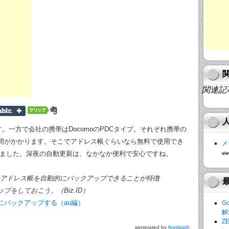
関連記
。一方で会社の携帯はDocomoのPDCタイプ。それぞれ携帯の
間がかかります。そこでアドレス帳ぐらいなら無料で使用でき
メ
りました。深夜の自動更新は、なかなか便利で安心ですね。
vie
、アドレス帳を自動的にバックアップできることが特徴
をしておこう。（Biz.ID）
にバックアップする（au編）
G
解
Z
generated by
feedpath