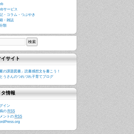
eb
ebサービス
記・コラム・つぶやき
籍・雑誌
分類
マイサイト
夏の課題図書」読書感想文を書こう！
とうさんのつれづれ子育てブログ
メタ情報
グイン
稿の
RSS
メントの
RSS
rdPress.org