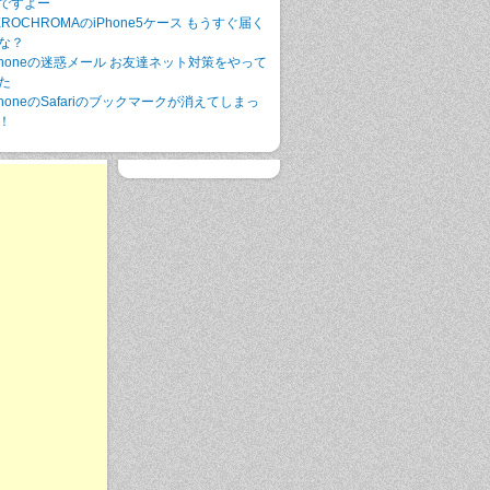
ですよー
EROCHROMAのiPhone5ケース もうすぐ届く
な？
Phoneの迷惑メール お友達ネット対策をやって
た
PhoneのSafariのブックマークが消えてしまっ
！