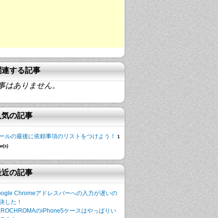
関連する記事
事はありません。
人気の記事
ールの最後に依頼事項のリストをつけよう！
1
w(s)
最近の記事
oogle Chromeアドレスバーへの入力が遅いの
決した！
EROCHROMAのiPhone5ケースはやっぱりい