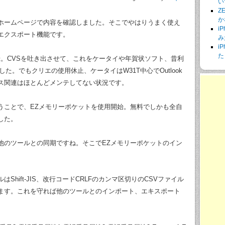
い
Z
か
ホームページで内容を確認しました。そこでやはりうまく使え
i
エクスポート機能です。
み
i
た
登録。CVSを吐き出させて、これをケータイや年賀状ソフト、昔利
た。でもクリエの使用休止、ケータイはW31T中心でOutlook
ス関連はほとんどメンテしてない状況です。
ことで、EZメモリーポケットを使用開始。無料でしかも全自
した。
のツールとの同期ですね。そこでEZメモリーポケットのイン
hift-JIS、改行コードCRLFのカンマ区切りのCSVファイル
ます。これを守れば他のツールとのインポート、エキスポート