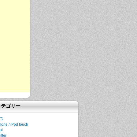
カテゴリー
TD
hone / iPod touch
ol
itter