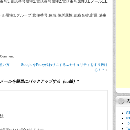
番号3,電話番号属性1,電話番号属性2,電話番号属性3,Eメール1,E
ール属性3,グループ,郵便番号,住所,住所属性,組織名称,所属,誕生
 Comment
の使い方
GoogleをProxy代わりにする→セキュリティをすり抜け
る！？
»
メールを簡単にバックアップする（au編）
”
G
方法
iP
To
Tw