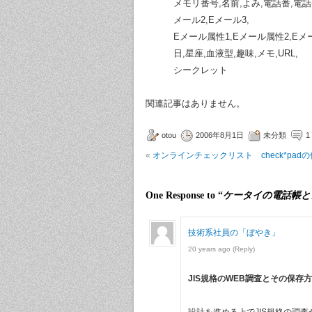
メモリ番号,名前,よみ,電話番,電話
メール2,Eメール3,
Eメール属性1,Eメール属性2,Eメ
日,星座,血液型,趣味,メモ,URL,
シークレット
関連記事はありません。
otou
2006年8月1日
未分類
1
«
オンラインチェックリスト check*pad
One Response to “
ケータイの電話帳と
技術系社員の「ぼやき」
20 years ago
(Reply)
JIS規格のWEB調査とその保存