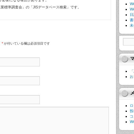
査が必要になる場合があります。
W
業標準調査会」の「JISデータベース検索」です。
W
日
書
未
。
*
が付いている欄は必須項目です
「
お
ロ
投
コ
Wo